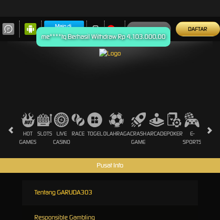
Main di
MASUK
DAFTAR
Telegram
me****tq Berhasil Withdraw Rp 4.103.000,00
HOT
SLOTS
LIVE
RACE
TOGEL
OLAHRAGA
CRASH
ARCADE
POKER
E-
SABUN
GAMES
CASINO
GAME
SPORTS
AYAM
Pusat Info
Tentang GARUDA303
Responsible Gambling