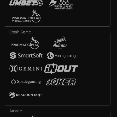
Crash Game
Arcade