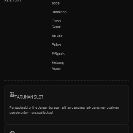
Ketentuan
Togel
Olahraga
Crash
Game
Arcade
Poker
E-Sports
Sabung
Ayam
TARUHAN SLOT
Penyedia slot online dengan beragam pilihan game menarik yang memudahkan
pemain untuk mencapai jackpot