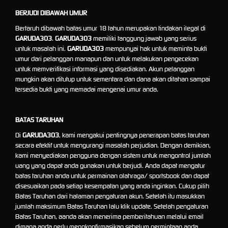
BERJUDI DIBAWAH UMUR
Bertaruh dibawah batas umur 18 tahun merupakan tindakan ilegal di
GARUDA303
.
GARUDA303
memiliki tanggung jawab yang serius
untuk masalah ini.
GARUDA303
mempunyai hak untuk meminta bukti
umur dari pelanggan manapun dan untuk melakukan pengecekan
untuk memverifikasi informasi yang disediakan. Akun pelanggan
mungkin akan ditutup untuk sementara dan dana akan ditahan sampai
tersedia bukti yang memadai mengenai umur anda.
BATAS TARUHAN
Di
GARUDA303
, kami mengakui pentingnya penerapan batas taruhan
secara efektif untuk mengurangi masalah perjudian. Dengan demikian,
kami menyediakan pengguna dengan sistem untuk mengontrol jumlah
uang yang dapat anda gunakan untuk berjudi. Anda dapat mengatur
batas taruhan anda untuk permainan olahraga/ sportsbook dan dapat
disesuaikan pada setiap kesempatan yang anda inginkan. Cukup pilih
Batas Taruhan dari halaman pengaturan akun. Setelah itu masukkan
jumlah maksimum Batas Taruhan lalu klik update. Setelah pengaturan
Batas Taruhan, aanda akan menerima pemberitahuan melalui email
dimana anda perlu mengkonfirmasikan sebelum permintaan anda