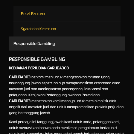
Pusat Bantuan
Syarat dan Ketentuan
Responsible Gambling
RESPONSIBLE GAMBLING
KEBIJAKAN PERJUDIAN GARUDA303
GARUDA303
berkomitmen untuk mengesahkan taruhan yang
bertanggung jawab seperti halnya mempromosikan kesadaran akan
masalah judi dan meningkatkan pencegahan, intervensi dan
pelayanan. Kebijakan Pertanggungjawaban Permainan
GARUDA303
menetapkan komitmennya untuk meminimalisir efek
negatif dari masalah judi dan untuk mempromosikan praktek perjudian
yang bertanggung jawab.
Kami percaya ini tanggung jawab kami untuk anda, pelanggan kami,
untuk memastikan bahwa anda menikmati pengalaman bertaruh di
situs kami, sementara tetap menyadari penuh terhadap kerugian sosial