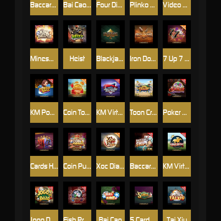
Baccarat: Multi
Bai Cao Mystic Four
Four Dice
Plinko Rush
Video Poker
Minesweeper
Heist
Blackjack
Iron Dome
7 Up 7 Down
KM Power Ball
Coin Toss
KM Virtual Greyhound Racing
Toon Crash
Poker Roulette
Cards Hi Lo
Coin Pusher
Xoc Dia Lightning
Baccarat: Swipe
KM Virtual Horse Racing
Jogo De Bozo
Fish Prawn Crab 2
Bai Cao
5 Card Poker
Tai Xiu