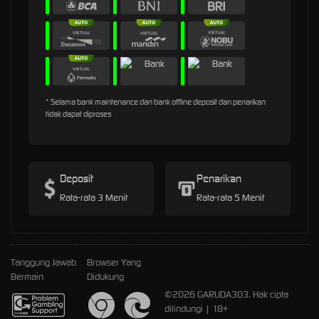
* Selama bank maintenance dan bank offline deposit dan penarikan
tidak dapat diproses
Deposit
Penarikan
Rata-rata 3 Menit
Rata-rata 5 Menit
Tanggung Jawab
Browser Yang
Bermain
Didukung
©2026 GARUDA303. Hak cipta
dilindungi | 18+