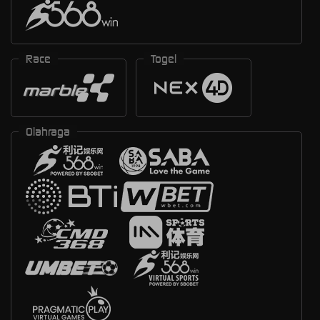
Race
Togel
Olahraga