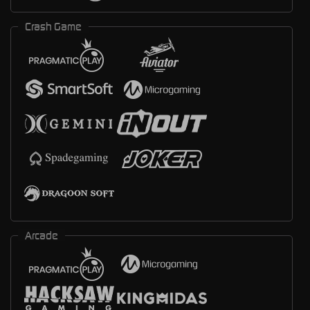
Crash Game
Arcade