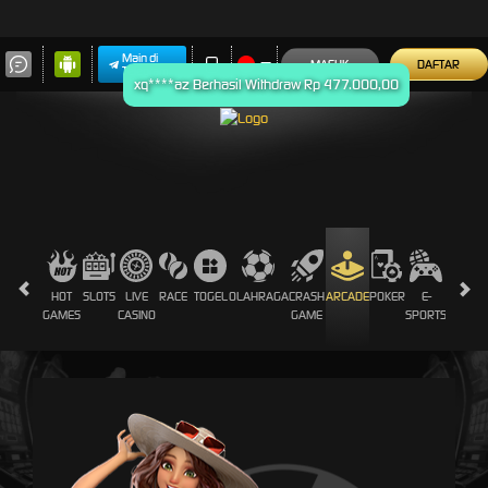
Main di
MASUK
DAFTAR
Telegram
xq****az Berhasil Withdraw Rp 477.000,00
HOT
SLOTS
LIVE
RACE
TOGEL
OLAHRAGA
CRASH
ARCADE
POKER
E-
SABUN
GAMES
CASINO
GAME
SPORTS
AYAM