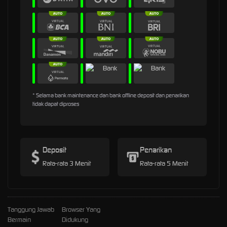
* Selama bank maintenance dan bank offline deposit dan penarikan
tidak dapat diproses
Deposit
Penarikan
Rata-rata 3 Menit
Rata-rata 5 Menit
Tanggung Jawab
Browser Yang
Bermain
Didukung