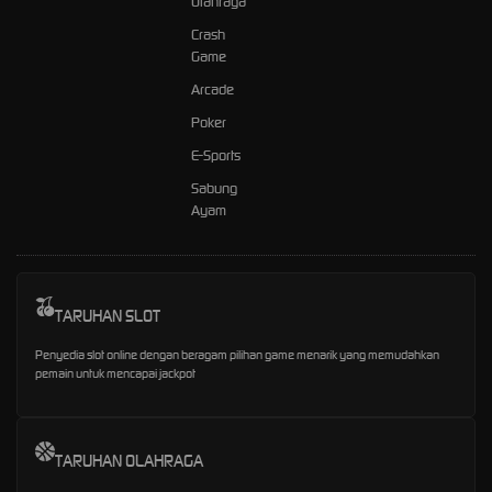
Olahraga
Crash
Game
Arcade
Poker
E-Sports
Sabung
Ayam
TARUHAN SLOT
Penyedia slot online dengan beragam pilihan game menarik yang memudahkan
pemain untuk mencapai jackpot
TARUHAN OLAHRAGA