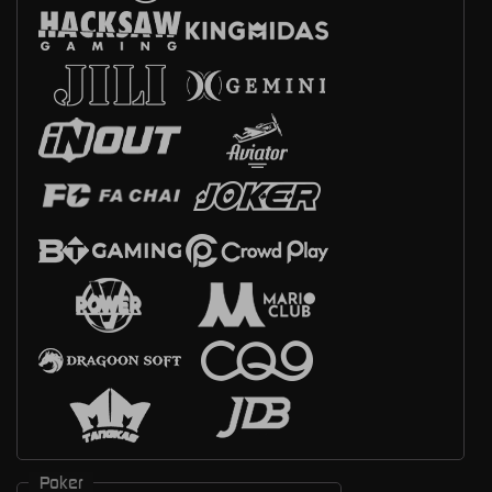
Poker