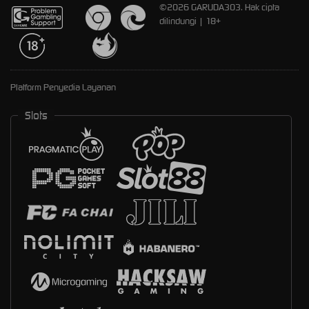
©2026 GARUDA303. Hak cipta
dilindungi | 18+
Platform Penyedia Layanan
Slots