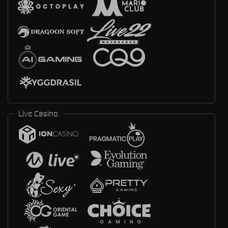
Live Casino