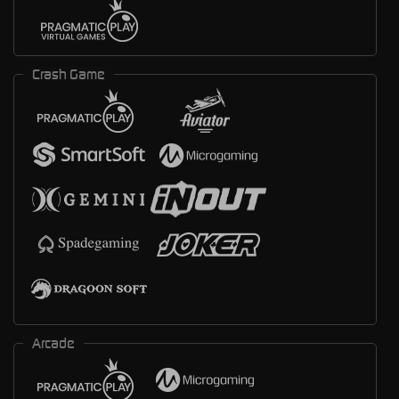
Crash Game
Arcade