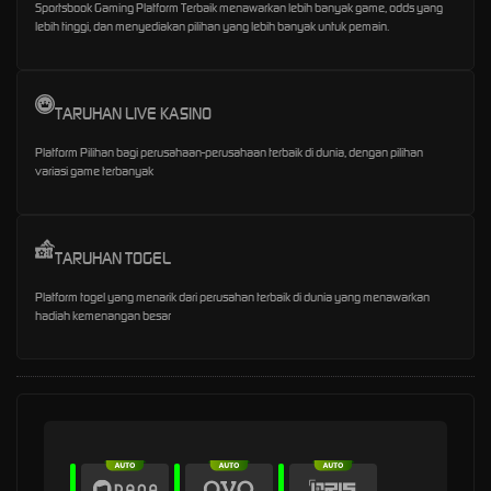
Sportsbook Gaming Platform Terbaik menawarkan lebih banyak game, odds yang
lebih tinggi, dan menyediakan pilihan yang lebih banyak untuk pemain.
TARUHAN LIVE KASINO
Platform Pilihan bagi perusahaan-perusahaan terbaik di dunia, dengan pilihan
variasi game terbanyak
TARUHAN TOGEL
Platform togel yang menarik dari perusahan terbaik di dunia yang menawarkan
hadiah kemenangan besar