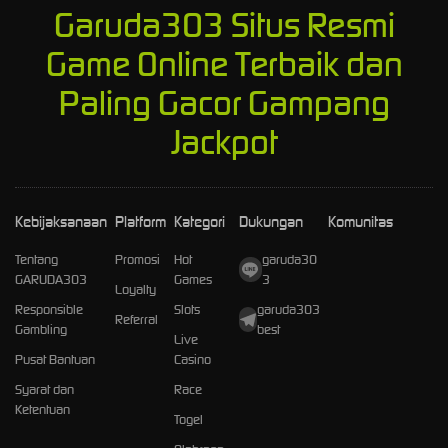
Garuda303 Situs Resmi
Game Online Terbaik dan
Paling Gacor Gampang
Jackpot
Kebijaksanaan
Platform
Kategori
Dukungan
Komunitas
Tentang
Promosi
Hot
garuda30
GARUDA303
Games
3
Loyalty
Responsible
Slots
garuda303
Referral
Gambling
best
Live
Pusat Bantuan
Casino
Syarat dan
Race
Ketentuan
Togel